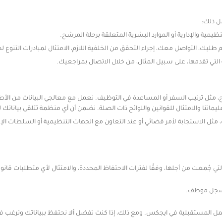
ل ذلك:
لتنظيمية والإدارية أو الموارد البشرية المتعلقة برحلة المرشح.
، التواصل معك، إجراء التحقق من الخلفية اللازم، الامتثال لمبادرات التنوع لدين
التي تقدمها، على سبيل المثال، من خلال الاتصال بمراجعيك.
ل ترتيب السفر أو المساعدة في التوظيف. نعمل مع معالجي البيانات من الأطراف 
اتنا والامتثال للقوانين واللوائح ذات الصلة. نضمن أن أي منظمة تتلقى بياناتك لديه
، مثل الاستجابة لأمر قضائي أو عند التعاون مع الجهات التنظيمية أو السلطات ال
ُمعت من أجلها، وفقًا لفترات الاحتفاظ المحددة، والامتثال لأي متطلبات قانونية
ء سجل موظف.
مل المستقبلية في ايجكس. ومع ذلك، إذا كنت تفضل ألا نحتفظ ببياناتك وترغب في