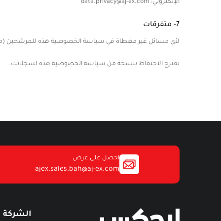
الإلكتروني: data.privacy@aj-ex.com
7- متفرقات
لأي مسائل غير مغطاة في سياسة الخصوصية هذه للمرشحين (مثل كي
نقترح الاحتفاظ بنسخة من سياسة الخصوصية هذه لسجلاتك.
احصل على عرض
ajex.sales.bah@aj-ex.com
الشركة