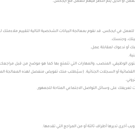
 للعمل أو الذين يتم النظر فيهم للعمل مع ايجكس.
 للعمل في ايجكس، قد نقوم بمعالجة البيانات الشخصية التالية لتقييم ملاءمتك ل
سيتك، وجنسك.
 أو ندعوك لمقابلة عمل.
ية.
وى الوظيفي، المنصب، والمهارات التي تتمتع بها كما هو موضح من قبل مراجعك.
القضائية أو السجلات الجنائية. (سيُطلب منك تفويض منفصل لهذه المعالجة الم
روني.
ت تعريفك على وسائل التواصل الاجتماعي المتاحة للجمهور.
يب أخرى تديرها أطراف ثالثة أو من المراجع التي تقدمها.