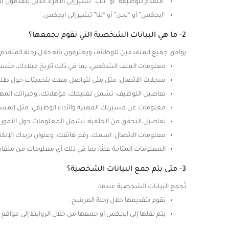
“متقدم للوظيفة” أو “أنت” تشير إلى الأفراد الذين يتقدمون
“ايجكس” أو “نحن” أو “لنا” تشير إلى ايجكس.
2- ما هي البيانات الشخصية التي نقوم بجمعها؟
يوافق جميع المتقدمين للوظائف ويعترفون بأنه خلال رحلة المتقدم
معلومات الملف الشخصي: بما في ذلك تاريخ ميلادك، جن
سجلات الاتصال: مثل متى نتواصل معك بتحديثات حول طلبك
تفاصيل التوظيف: تشمل تعليمك، مؤهلاتك، وخبراتك المهن
معلومات عن مسيرتك المهنية والأداء الوظيفي: مثل المست
تفاصيل التحقق من الخلفية: تشمل المعلومات حول الأمور 
معلومات الاتصال: اسمك، رقم هاتفك، وعنوان بريدك الإلكت
المعلومات المتاحة علنًا: بما في ذلك أي معلومات من ملفا
3- متى يتم جمع البيانات الشخصية؟
تُجمع البيانات الشخصية عندما:
تقوم بتقديمها خلال رحلة المرشح.
يتم نقلها إلى ايجكس أو جمعها من خلال الروابط إلى مواقع و