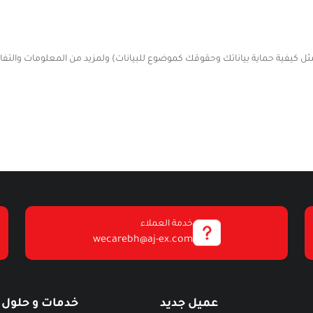
فية حماية بياناتك وحقوقك كموضوع للبيانات) ولمزيد من المعلومات والتفاصي
خدمة العملاء
wecarebh@aj-ex.com
عميل جديد
خدمات و حلول