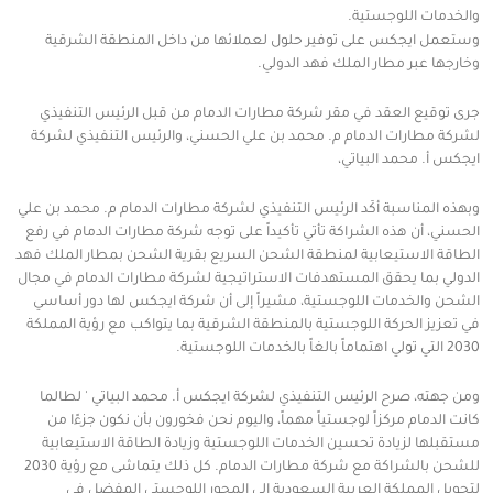
والخدمات اللوجستية.
وستعمل ايجكس على توفير حلول لعملائها من داخل المنطقة الشرقية
وخارجها عبر مطار الملك فهد الدولي.
جرى توقيع العقد في مقر شركة مطارات الدمام من قبل الرئيس التنفيذي
لشركة مطارات الدمام م. محمد بن علي الحسني، والرئيس التنفيذي لشركة
ايجكس أ. محمد البياتي،
وبهذه المناسبة أكَد الرئيس التنفيذي لشركة مطارات الدمام م. محمد بن علي
الحسني، أن هذه الشراكة تأتي تأكيداً على توجه شركة مطارات الدمام في رفع
الطاقة الاستيعابية لمنطقة الشحن السريع بقرية الشحن بمطار الملك فهد
الدولي بما يحقق المستهدفات الاستراتيجية لشركة مطارات الدمام في مجال
الشحن والخدمات اللوجستية، مشيراً إلى أن شركة ايجكس لها دور أساسي
في تعزيز الحركة اللوجستية بالمنطقة الشرقية بما يتواكب مع رؤية المملكة
2030 التي تولي اهتماماً بالغاً بالخدمات اللوجستية.
ومن جهته، صرح الرئيس التنفيذي لشركة ايجكس أ. محمد البياتي ' لطالما
كانت الدمام مركزاً لوجستياً مهماً، واليوم نحن فخورون بأن نكون جزءًا من
مستقبلها لزيادة تحسين الخدمات اللوجستية وزيادة الطاقة الاستيعابية
للشحن بالشراكة مع شركة مطارات الدمام. كل ذلك يتماشى مع رؤية 2030
لتحويل المملكة العربية السعودية إلى المحور اللوجستي المفضل في