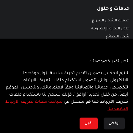
خدمات و حلول
خدمات الشحن السريع
حلول التجارة الإلكترونية
شحن البضائع
خدمات النقل البري في الشرق الأوسط
حلول المستودعات
حلول الفارما وسلاسل التبريد
نحن نقدر خصوصيتك
القوانين والأحكام
تلتزم ايجكس بضمان تقديم تجربة سلسة لزوار موقعها
الالكتروني، والتي تتضمن استخدام ملفات تعريف الارتباط
سياسة الخصوصية
لتخصيص خدماتنا واتصالاتنا وفقاً لاهتماماتك، ولتحسين الموقع
شروط الموقع
أيضاً. من خلال تحديد "أوافق"، فإنك تسمح لنا باستخدام ملفات
شروط و أحكام الشحن
تعريف الارتباط كما هو مفصل في
سياسة ملفات تعريف الارتباط
شروط النقل
الخاصة بنا
.
أرفض
أقبل
© AJEX
2026
.
كل الحقوق محفوظة