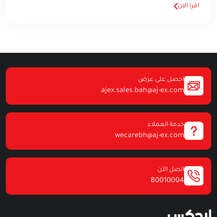
اقرا الان
احصل على عرض
ajex.sales.bah@aj-ex.com
خدمة العملاء
wecarebh@aj-ex.com
اتصل الآن
80010004