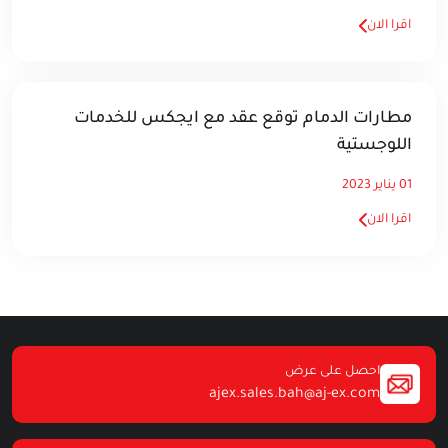
اقرا الان
مطارات الدمام توقع عقد مع ايجكس للخدمات
اللوجستية
01 يناير 2023
اقرا الان
احصل على عرض
ajex.sales.bah@aj-ex.com