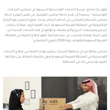
تقول تيا تشانغ، رئيسة الخدمات اللوجستية السريعة في ايجكس للخدمات
اللوجستية: ' يسعدنا أن نقدم خدمة ايجكس للتوصيل في نفس اليوم و خدمة
ايجكس للاستلام العكسي في الدمام، الرياض وجدة. فمع استمرار نمو التجارة
الإلكترونية في المملكة العربية السعودية، ندرك أهمية تزويد عملائنا بخيارات
تسليم ومرتجعات أسرع وأكثر ملائمة. و الواقع أن هذه الخدمات الجديدة لن
تعزز تجربة عملائنا فحسب، بل ستدعم أيضاً تطور قطاع التجزئة في المملكة
العربية السعودية وأهداف رؤية 2030 للتنوع الاقتصادي'.
ايجكس واثقة من أن خدماتها الجديدة ستغير قواعد اللعبة في قطاع الخدمات
اللوجستية في المملكة العربية السعودية وهي ملتزمة بالحفاظ على مكانتها
كمزود لوجستي رائد في المنطقة.