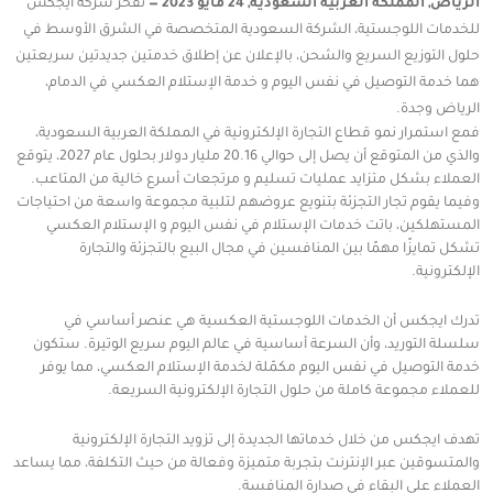
الرياض, المملكة العربية السعودية, 24 مايو 2023 —
تفخر شركة ايجكس
للخدمات اللوجستية، الشركة السعودية المتخصصة في الشرق الأوسط في
حلول التوزيع السريع والشحن، بالإعلان عن إطلاق خدمتين جديدتين سريعتين
هما خدمة التوصيل في نفس اليوم و خدمة الإستلام العكسي في الدمام،
الرياض وجدة.
فمع استمرار نمو قطاع التجارة الإلكترونية في المملكة العربية السعودية،
والذي من المتوقع أن يصل إلى حوالي 20.16 مليار دولار بحلول عام 2027، يتوقع
العملاء بشكل متزايد عمليات تسليم و مرتجعات أسرع خالية من المتاعب.
وفيما يقوم تجار التجزئة بتنويع عروضهم لتلبية مجموعة واسعة من احتياجات
المستهلكين، باتت خدمات الإستلام في نفس اليوم و الإستلام العكسي
تشكل تمايزًا مهمًا بين المنافسين في مجال البيع بالتجزئة والتجارة
الإلكترونية.
تدرك ايجكس أن الخدمات اللوجستية العكسية هي عنصر أساسي في
سلسلة التوريد، وأن السرعة أساسية في عالم اليوم سريع الوتيرة. ستكون
خدمة التوصيل في نفس اليوم مكمّلة لخدمة الإستلام العكسي، مما يوفر
للعملاء مجموعة كاملة من حلول التجارة الإلكترونية السريعة.
تهدف ايجكس من خلال خدماتها الجديدة إلى تزويد التجارة الإلكترونية
والمتسوقين عبر الإنترنت بتجربة متميزة وفعالة من حيث التكلفة، مما يساعد
العملاء على البقاء في صدارة المنافسة.